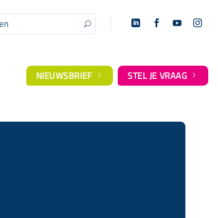




U
NIEUWSBRIEF
STEL JE VRAAG
5
5