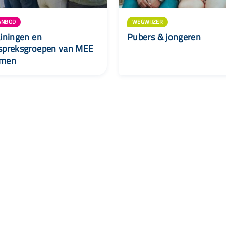
ANBOD
WEGWIJZER
ainingen en
Pubers & jongeren
spreksgroepen van MEE
men
Wij zijn Lisa
Nieuwsbrief
Contac
Voor ouders
Over Lisa
088 - 00
Voor professionals
Routekaarten jeugdhulp
info@lisa