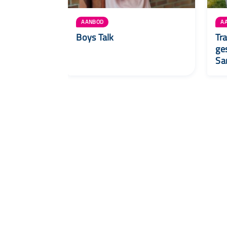
AANBOD
A
Boys Talk
Tr
ge
Sa
Snel naar
Aanbod
Agenda