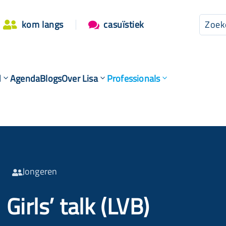
kom langs
casuïstiek


d
Agenda
Blogs
Over Lisa
Professionals
Jongeren

Girls’ talk (LVB)