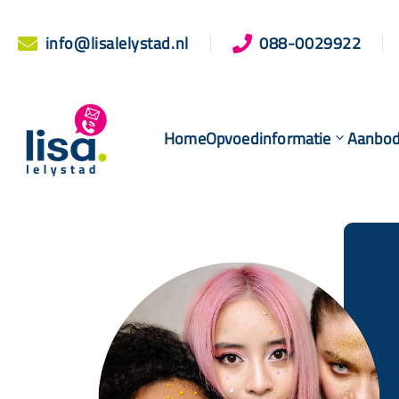
info@lisalelystad.nl
088-0029922


Home
Opvoedinformatie
Aanbo