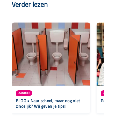
Verder lezen
AANBOD
AANBOD
BLOG • Naar school, maar nog niet
PeuterCa
zindelijk? Wij geven je tips!