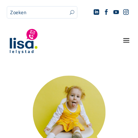




U
a