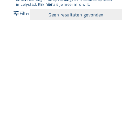
in Lelystad. Klik
hier
als je meer info wilt.
Geen resultaten gevonden
Snel naar
Aanbod
Agenda
Opvoedinformatie
Wij zijn Lisa