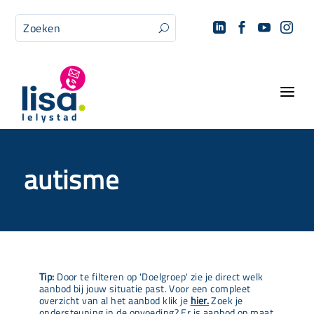




U
a
autisme
Tip:
Door te filteren op 'Doelgroep' zie je direct welk
aanbod bij jouw situatie past. Voor een compleet
overzicht van al het aanbod klik je
hier.
Zoek je
ondersteuning in de opvoeding? Er is aanbod op maat