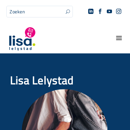




U
a
Lisa Lelystad