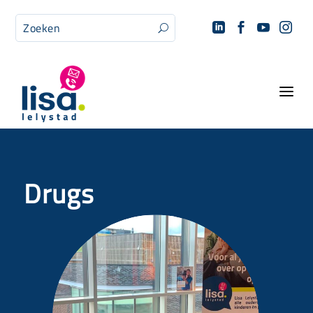




U
a
Drugs