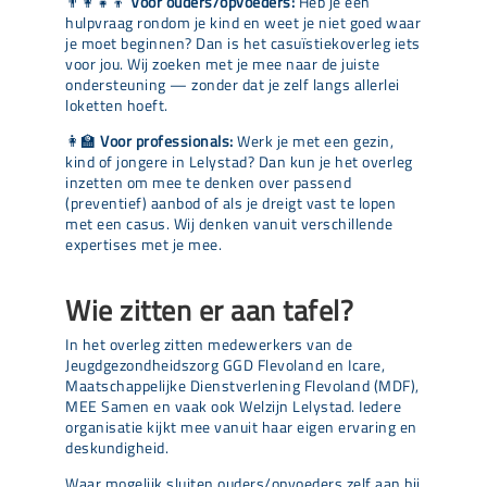
👨‍👩‍👧‍👦
Voor ouders/opvoeders:
Heb je een
hulpvraag rondom je kind en weet je niet goed waar
je moet beginnen? Dan is het casuïstiekoverleg iets
voor jou. Wij zoeken met je mee naar de juiste
ondersteuning — zonder dat je zelf langs allerlei
loketten hoeft.
👩‍🏫
Voor professionals:
Werk je met een gezin,
kind of jongere in Lelystad? Dan kun je het overleg
inzetten om mee te denken over passend
(preventief) aanbod of als je dreigt vast te lopen
met een casus. Wij denken vanuit verschillende
expertises met je mee.
Wie zitten er aan tafel?
In het overleg zitten medewerkers van de
Jeugdgezondheidszorg GGD Flevoland en Icare,
Maatschappelijke Dienstverlening Flevoland (MDF),
MEE Samen en vaak ook Welzijn Lelystad. Iedere
organisatie kijkt mee vanuit haar eigen ervaring en
deskundigheid.
Waar mogelijk sluiten ouders/opvoeders zelf aan bij