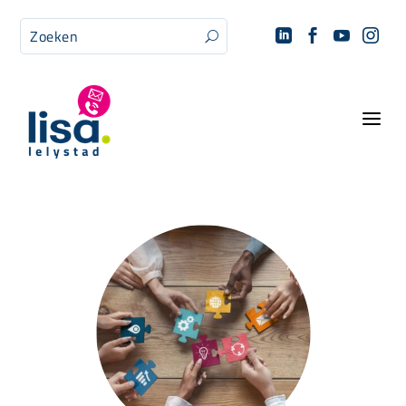




U
a