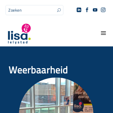




U
a
Weerbaarheid