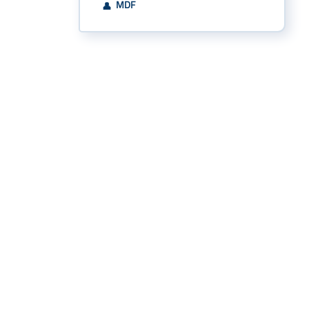
MDF
👤
Snel naar
Aanbod
Agenda