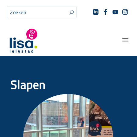




U
a
Slapen