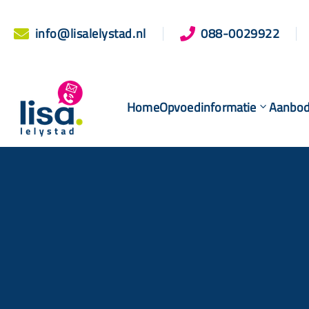
info@lisalelystad.nl
088-0029922


Home
Opvoedinformatie
Aanbo