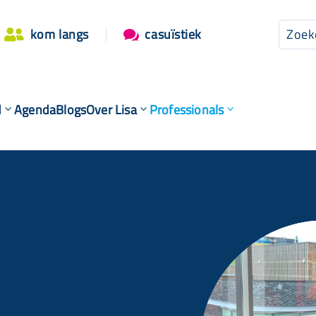
kom langs
casuïstiek


d
Agenda
Blogs
Over Lisa
Professionals