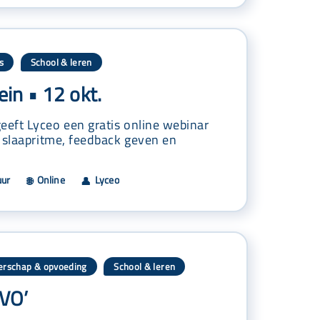
s
School & leren
,
in • 12 okt.
eft Lyceo een gratis online webinar
 slaapritme, feedback geven en
uur
Online
Lyceo
🌐
👤
rschap & opvoeding
School & leren
,
 VO’