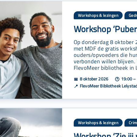
Workshops & lezingen
Gedr
Workshop ‘Pubert
Op donderdag 8 oktober 2
met MDF de gratis worksho
ouders/opvoeders die hun
verbonden willen blijven.
FlevoMeer bibliotheek in 
8 oktober 2026
19:00 – 
📅
🕐
FlevoMeer Bibliotheek Lelystad
📍
Workshops & lezingen
Crim
Workshop ‘Zie jij 