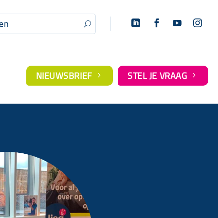




U
NIEUWSBRIEF
STEL JE VRAAG
5
5