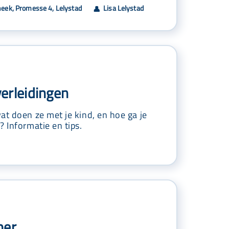
heek, Promesse 4, Lelystad
Lisa Lelystad
👤
erleidingen
at doen ze met je kind, en hoe ga je
? Informatie en tips.
ber