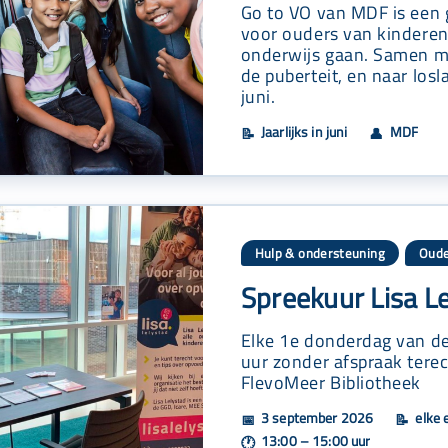
Go to VO van MDF is een 
voor ouders van kinderen 
onderwijs gaan. Samen me
de puberteit, en naar losla
juni.
Jaarlijks in juni
MDF
📝
👤
Hulp & ondersteuning
Oude
Spreekuur Lisa L
Elke 1e donderdag van de
uur zonder afspraak terec
FlevoMeer Bibliotheek
3 september 2026
elke 
📅
📝
13:00 – 15:00 uur
🕐