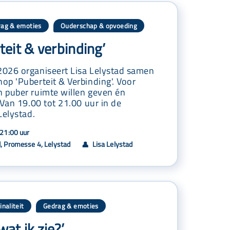
ag & emoties
Ouderschap & opvoeding
,
eit & verbinding’
026 organiseert Lisa Lelystad samen
p 'Puberteit & Verbinding'. Voor
 puber ruimte willen geven én
 Van 19.00 tot 21.00 uur in de
Lelystad.
21:00 uur
, Promesse 4, Lelystad
Lisa Lelystad
👤
inaliteit
Gedrag & emoties
,
wat ik zie?’