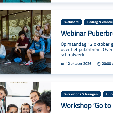
Webinars
Gedrag & emotie
Webinar Puberbre
Op maandag 12 oktober ge
over het puberbrein. Over
schoolwerk.
12 oktober 2026
20:00 
📅
🕐
Workshops & lezingen
Oude
Workshop ‘Go to