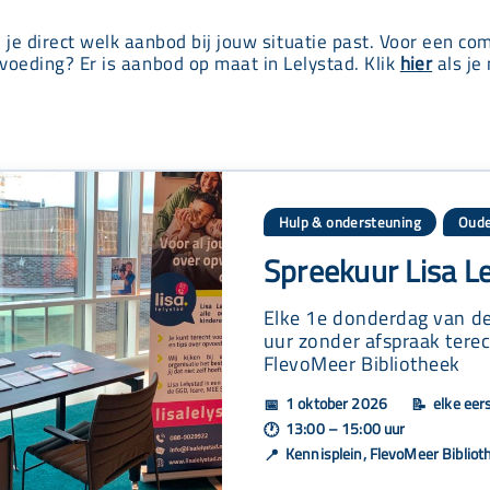
e je direct welk aanbod bij jouw situatie past. Voor een co
voeding? Er is aanbod op maat in Lelystad. Klik
hier
als je 
Hulp & ondersteuning
Oude
Spreekuur Lisa L
Elke 1e donderdag van de
uur zonder afspraak terec
FlevoMeer Bibliotheek
1 oktober 2026
elke eer
📅
📝
13:00 – 15:00 uur
🕐
Kennisplein, FlevoMeer Bibliot
📍