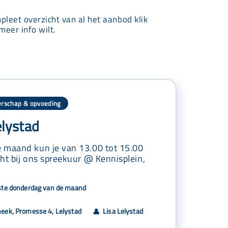
mpleet overzicht van al het aanbod klik
meer info wilt.
rschap & opvoeding
elystad
 maand kun je van 13.00 tot 15.00
ht bij ons spreekuur @ Kennisplein,
ste donderdag van de maand
heek, Promesse 4, Lelystad
Lisa Lelystad
👤