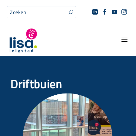




U
a
Driftbuien