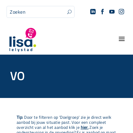




U
a
VO
Tip:
Door te filteren op 'Doelgroep' zie je direct welk
aanbod bij jouw situatie past. Voor een compleet
overzicht van al het aanbod klik je
hier.
Zoek je
ondersteuning in de opvoeding? Er is aanbod op maat