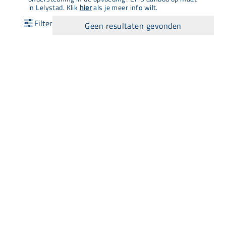
in Lelystad. Klik
hier
als je meer info wilt.
Geen resultaten gevonden
Snel naar
Aanbod
Agenda
Opvoedinformatie
Wij zijn Lisa