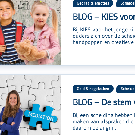
Gedrag & emoties
Scheide
,
BLOG – KIES voor
Bij KIES voor het jonge k
ouders zich over de scheid
handpoppen en creatieve
Geld & regelzaken
Scheide
,
BLOG – De stem v
Bij een scheiding hebben 
maken van afspraken die v
daarom belangrijk