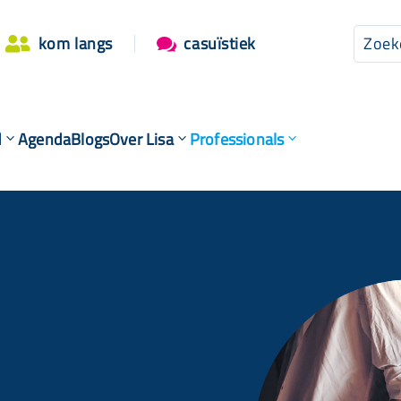
kom langs
casuïstiek


d
Agenda
Blogs
Over Lisa
Professionals