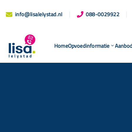
info@lisalelystad.nl
088-0029922


Home
Opvoedinformatie
Aanbo