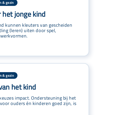
n & gezin
 het jonge kind
ind kunnen kleuters van gescheiden
ing (leren) uiten door spel,
 werkvormen.
n & gezin
an het kind
keuzes impact. Ondersteuning bij het
oor ouders én kinderen goed zijn, is