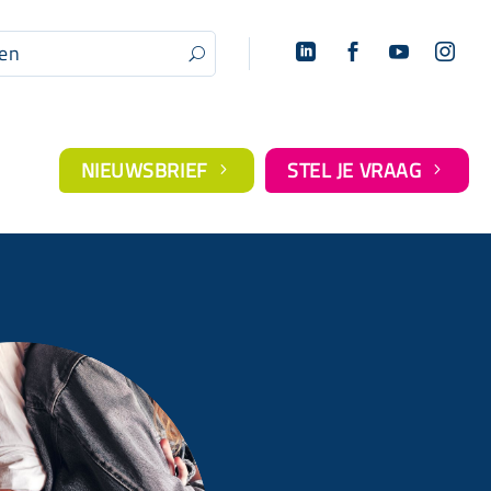




U
NIEUWSBRIEF
STEL JE VRAAG
5
5