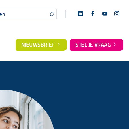




U
NIEUWSBRIEF
STEL JE VRAAG
5
5