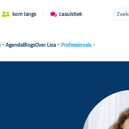
kom langs
casuïstiek


d
Agenda
Blogs
Over Lisa
Professionals