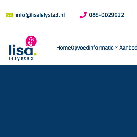
info@lisalelystad.nl
088-0029922


Home
Opvoedinformatie
Aanbo