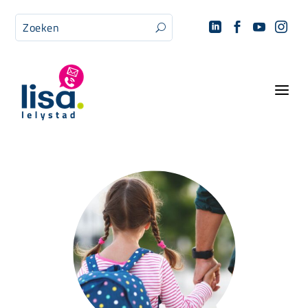




U
a