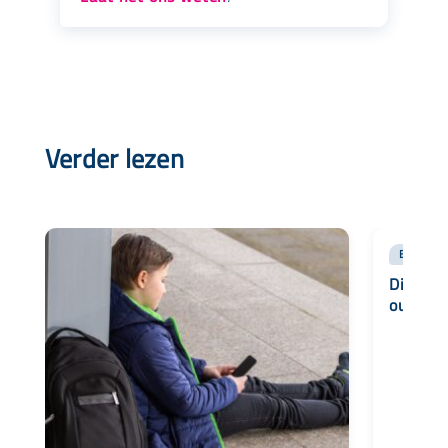
Verder lezen
BLOG
Digital
ouders 