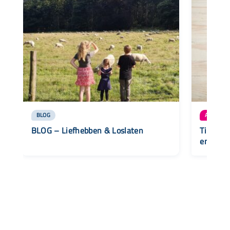
BLOG
AANBOD
BLOG – Liefhebben & Loslaten
Tipshee
emoties