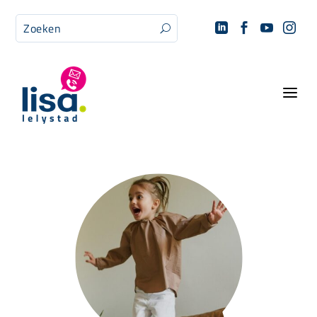




U
a