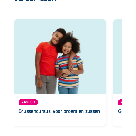
AANBOD
AANBOD
Brussencursus: voor broers en zussen
Geluksko