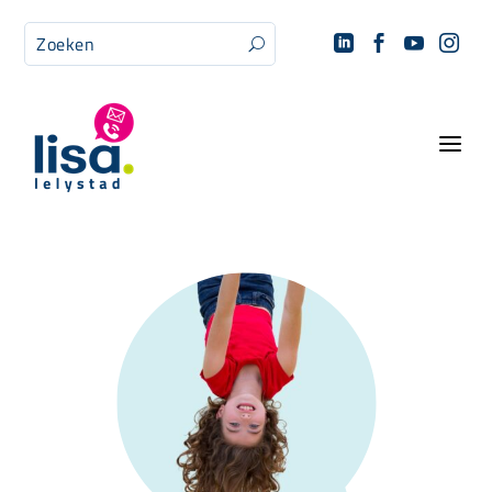




U
a